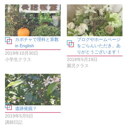
o
て
o
T
k
w
で
i
共
t
有
t
す
e
る
r
に
で
は
共
カボチャで理科と算数
ブログやホームページ
ク
有
リ
(
in English
をごらんいただき、あ
ッ
新
りがとうございます！
ク
し
2019年10月30日
し
い
小学生クラス
2018年5月19日
て
ウ
く
ィ
園児クラス
だ
ン
さ
ド
い
ウ
(
で
新
開
し
き
い
ま
ウ
す
ィ
)
ン
遺跡発掘？
ド
ウ
2019年5月5日
で
開
講師日記
き
ま
す
)