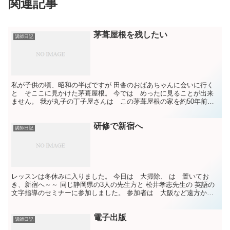
関連記事
茅葺屋根を残したい
講師日記
私が子供の頃、昭和の半ばですが 田舎のおばあちゃんに会いに行く
と そここに見かけた茅葺屋根。 今では めったに見ることが出来
ません。 我が丸子の丁子屋さんは この茅葺屋根の家を約50年前に
移築されたそうです。 ところが、そろそろ葺き替えない...
研修で新宿へ
講師日記
レッスンは冬休みに入りました。 今日は 大掃除、 は 置いてお
き、新宿へ～～ 同じ静岡県の3人の先生方と 松井孝志先生の 英語の
文字指導のセミナーに参加しました。 参加者は 大阪など遠方から
の方 養護学校で教える方や 大学院生など みなさん...
電子出版
講師日記