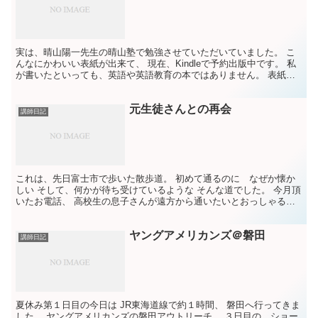
実は、晴山陽一先生の晴山塾で勉強させていただいていました。 こ
んなにかわいい表紙が出来て、 現在、Kindleで予約出版中です。 私
が書いたといっても、英語や英語教育の本ではありません。 表紙に
猫がいますが、猫の話はちょっとしか出てきません...
元生徒さんとの再会
講師日記
これは、先日富士市で歩いた散歩道。 初めて通るのに なぜか懐か
しい そして、何かが待ち受けているような そんな道でした。 今月頂
いたお電話、 高校生の息子さんが遠方から通いたいとおっしゃるの
で 「先ず一度」と、来て頂きました。 すると、 入...
ヤングアメリカンズ＠磐田
講師日記
夏休み第１日目の今日は JR東海道線で約１時間、 磐田へ行ってきま
した。 ヤングアメリカンズの磐田アウトリーチ、 ３日目の ショー