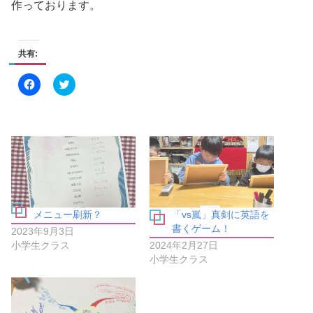
作っております。
共有:
F
ク
a
リ
c
ッ
e
ク
b
し
o
て
o
T
k
w
で
i
共
t
有
t
す
e
る
r
に
で
は
共
メニュー刷新？
「vs嵐」真剣に英語を
ク
有
リ
(
書くゲーム！
2023年9月3日
ッ
新
ク
し
小学生クラス
2024年2月27日
し
い
小学生クラス
て
ウ
く
ィ
だ
ン
さ
ド
い
ウ
(
で