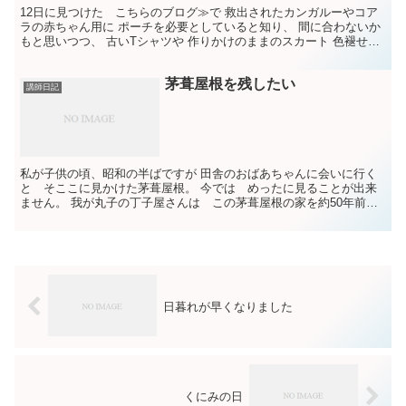
12日に見つけた こちらのブログ≫で 救出されたカンガルーやコア
ラの赤ちゃん用に ポーチを必要としていると知り、 間に合わないか
もと思いつつ、 古いTシャツや 作りかけのままのスカート 色褪せた
布などを集めました。 3セット分裁断できたのが...
茅葺屋根を残したい
講師日記
私が子供の頃、昭和の半ばですが 田舎のおばあちゃんに会いに行く
と そここに見かけた茅葺屋根。 今では めったに見ることが出来
ません。 我が丸子の丁子屋さんは この茅葺屋根の家を約50年前に
移築されたそうです。 ところが、そろそろ葺き替えない...
日暮れが早くなりました
くにみの日