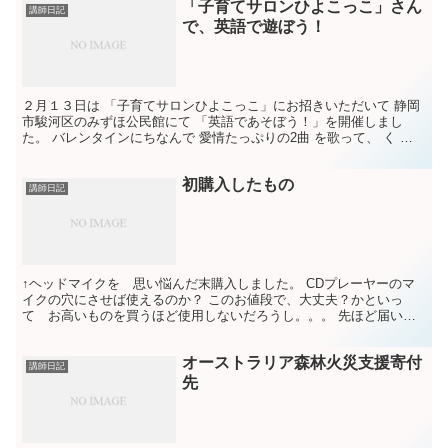
「子育てサロンひよこっこ」さん
講師日記
で、英語で遊ぼう！
２月１３日は 「子育てサロンひよこっこ」にお招きいただいて 静岡
市駿河区のみずほ公民館にて 「英語であそぼう！」を開催しまし
た。 バレンタインにちなんで 愛情たっぷりの2曲 を歌って、 く ハ
ートのキャタピラーカードを作りました。 その様子...
初購入したもの
講師日記
↑ヘッドマイクを 思い悩んだ末購入しました。 CDプレーヤーのマ
イクの穴にさせば使えるのか？ このお値段で、大丈夫？かといっ
て お高いものを買うほど使用しないだろうし。。。 先ほど届いた
のですが、 ほんと、差し込んでスイッチon にするだけ...
オーストラリア森林火災支援寄付
講師日記
先