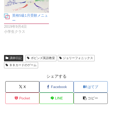
新
開
し
き
い
ま
ウ
す
ィ
)
英検5級1月受験メニュ
ン
ー
ド
ウ
2019年9月4日
で
開
小学生クラス
き
ま
す
)
講師日記
ポピンズ英語教室
ジョリーフォニックス
ＢＢカードのゲーム
シェアする
X
Facebook
はてブ
Pocket
LINE
コピー