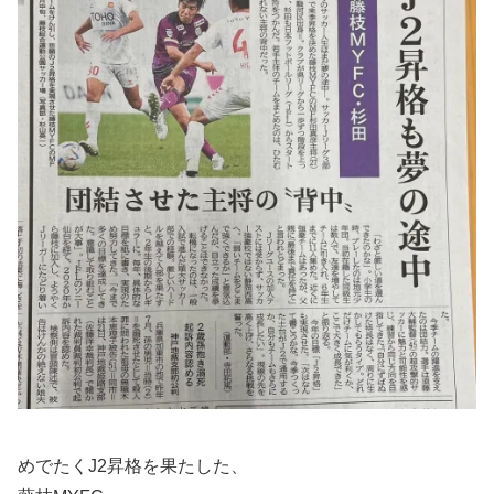
めでたくJ2昇格を果たした、