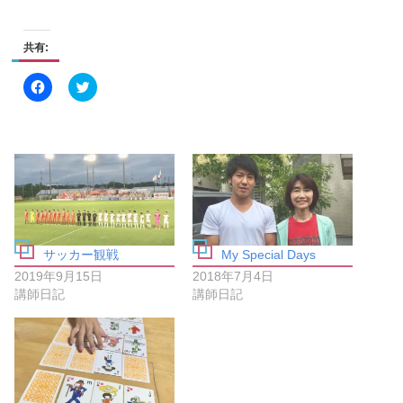
共有:
F
ク
a
リ
c
ッ
e
ク
b
し
o
て
o
T
k
w
で
i
共
t
有
t
す
e
る
r
に
で
は
共
サッカー観戦
My Special Days
ク
有
リ
(
2019年9月15日
2018年7月4日
ッ
新
ク
し
講師日記
講師日記
し
い
て
ウ
く
ィ
だ
ン
さ
ド
い
ウ
(
で
新
開
し
き