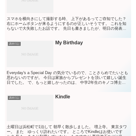
スマホを横向きにして撮影する時、 上下があるってご存知でした？
右にホームボタンが来るようにするのが正しいそうです。 これを知
らないで大失敗したお話です。 先日も書きましたが、明日の発表会
に参加する予定だった1人が 空手で全国大会へ進むこと...
My Birthday
講師日記
Everyday's a Special Day の気分でいるので、ことさらめでたいとも
思わないのですが。 今日は家族からプレゼントを頂いて嬉しい誕生
日でした。 で、もっと嬉しかったのは、 中学2年生のキノコ博士か
らの 手作りの風車！ Th...
Kindle
講師日記
土曜日は浜松町で1泊して 朝早く散歩しました。 増上寺。 東京タワ
ー。 また ゆっくり訪れたいです。 ところでKindleはお使いです