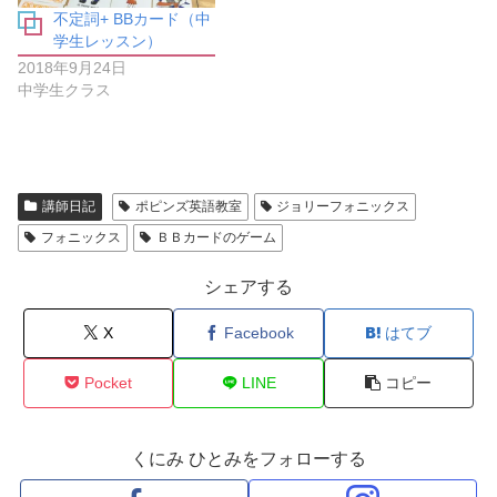
い
ま
不定詞+ BBカード（中
ウ
す
ィ
)
学生レッスン）
ン
ド
2018年9月24日
ウ
中学生クラス
で
開
き
ま
す
)
講師日記
ポピンズ英語教室
ジョリーフォニックス
フォニックス
ＢＢカードのゲーム
シェアする
X
Facebook
はてブ
Pocket
LINE
コピー
くにみ ひとみをフォローする