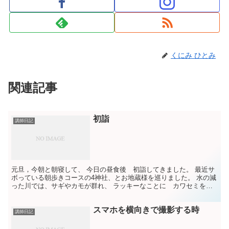
くにみ ひとみ
関連記事
初詣
講師日記
元旦，今朝と朝寝して、 今日の昼食後 初詣してきました。 最近サ
ボっている朝歩きコースの4神社、とお地蔵様を巡りました。 水の減
った川では、サギやカモが群れ、 ラッキーなことに カワセミを見
ることが出来ました。 いい年になりそうだぞ！ 今年...
スマホを横向きで撮影する時
講師日記