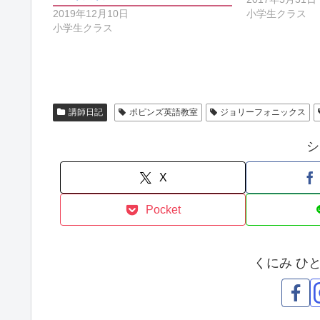
く
ィ
2019年12月10日
小学生クラス
だ
ン
さ
ド
小学生クラス
い
ウ
(
で
新
開
し
き
い
ま
ウ
す
ィ
)
ン
ド
講師日記
ポピンズ英語教室
ジョリーフォニックス
ウ
で
開
シ
き
ま
す
)
X
Pocket
くにみ ひ