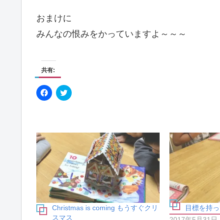
おまけに
みんなの恨みをかっていますよ～～～
共有:
F
ク
a
リ
c
ッ
e
ク
b
し
o
て
o
T
k
w
で
i
共
t
有
t
す
e
る
r
に
で
は
共
ク
有
リ
(
ッ
新
ク
し
Christmas is coming もうすぐクリ
目標を持っ
し
い
スマス
て
ウ
2017年5月31日