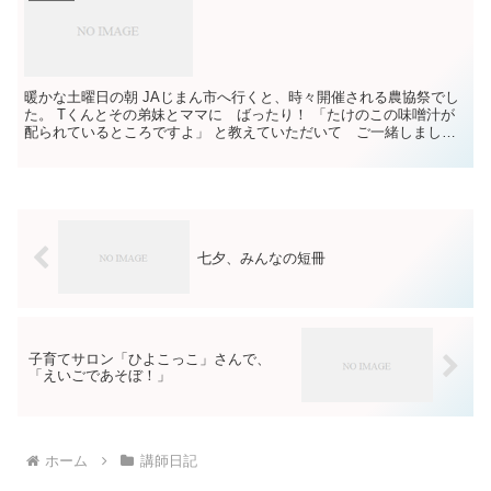
暖かな土曜日の朝 JAじまん市へ行くと、時々開催される農協祭でし
た。 Tくんとその弟妹とママに ばったり！ 「たけのこの味噌汁が
配られているところですよ」 と教えていただいて ご一緒しまし
た。 美味しい味噌汁！ 食べている間に ママはお米を...
七夕、みんなの短冊
子育てサロン「ひよこっこ」さんで、
「えいごであそぼ！」
ホーム
講師日記