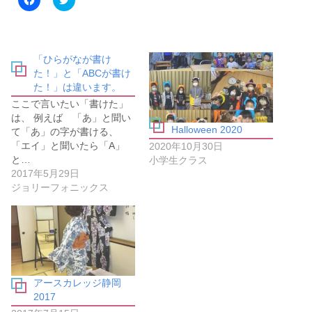
a
リ
c
ッ
e
ク
b
し
o
て
o
T
「ひらがなが書け
k
w
で
i
た！」と「ABCが書け
共
t
た！」は違います。
有
t
す
e
ここで言いたい「書けた」
る
r
に
で
は、 例えば 「あ」と聞い
は
共
Halloween 2020
て「あ」の字が書ける、
ク
有
リ
(
「エイ」と聞いたら「A」
2020年10月30日
ッ
新
と…
ク
し
小学生クラス
し
い
2017年5月29日
て
ウ
ジョリーフォニックス
く
ィ
だ
ン
さ
ド
い
ウ
(
で
新
開
し
き
い
ま
ウ
す
ィ
)
ン
アースカレッジ静岡
ド
ウ
2017
で