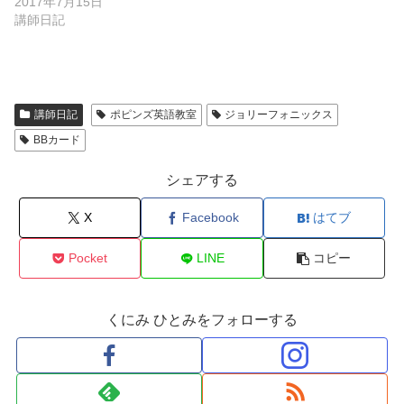
2017年7月15日
開
き
講師日記
ま
す
)
講師日記
ポピンズ英語教室
ジョリーフォニックス
BBカード
シェアする
X
Facebook
はてブ
Pocket
LINE
コピー
くにみ ひとみをフォローする