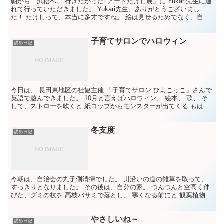
朝から 浜松へ。 行きたかった｢アートたけし展」に Yukari先生に連
れて行っていただきました。 Yukari先生、ありがとうございまし
た！ たけしって、本当に多才ですね。 絵は見せるためでなく、自分
を見つめるために描くとか。 見せるため...
子育てサロンでハロウィン
講師日記
今日は、 長田東地区の社協主催 「子育てサロン ひよこっこ」さんで
英語で遊んできました。 10月と言えばハロウィン、 絵本、 歌、 そ
して、ストローを吹くと 紙コップからモンスターが出てくる もはや
定番のアクティビティー ベビーちゃんが小...
冬支度
講師日記
今朝は、自治会の丸子側清掃でした。 川沿いの道の雑草を取って、
すっきりとなりました。 その後は、自分の家。 つんつんと空高く伸
びた、グミの枝を 高枝バサミで落とし、 寒くなる前にと 観葉植物を
しまいました。 どんどん枝を伸ばして、 又大きく...
やさしいね～
講師日記