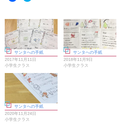
c
ッ
e
ク
b
し
o
て
o
T
k
w
で
i
共
t
有
t
す
e
る
r
に
で
は
共
サンタへの手紙
サンタへの手紙
ク
有
リ
(
2017年11月11日
2018年11月9日
ッ
新
ク
し
小学生クラス
小学生クラス
し
い
て
ウ
く
ィ
だ
ン
さ
ド
い
ウ
(
で
新
開
し
き
い
ま
サンタへの手紙
ウ
す
ィ
)
2020年11月24日
ン
ド
小学生クラス
ウ
で
開