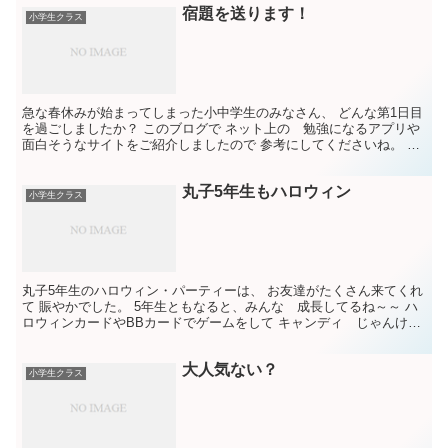
宿題を送ります！
小学生クラス
急な春休みが始まってしまった小中学生のみなさん、 どんな第1日目
を過ごしましたか？ このブログで ネット上の 勉強になるアプリや
面白そうなサイトをご紹介しましたので 参考にしてくださいね。 さ
て 私は ここ2日で 宿題プリントを作って 今...
丸子5年生もハロウィン
小学生クラス
丸子5年生のハロウィン・パーティーは、 お友達がたくさん来てくれ
て 賑やかでした。 5年生ともなると、みんな 成長してるね～～ ハ
ロウィンカードやBBカードでゲームをして キャンディ じゃんけ
ん。 あっという間の50分でした。 「明日の朝は...
大人気ない？
小学生クラス