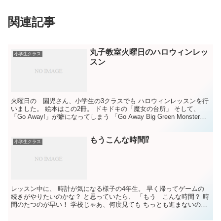
関連記事
丸子教室火曜日のハロウィンレッ
小学生クラス
スン
火曜日の 園児さん、小学生の3クラスでも ハロウィンレッスンを行
いました。 絵本はこの2冊。 ドキドキの「魔女の台所」 そして、
「Go Away!」が癖になってしまう 「Go Away Big Green Monster」
こんなにかわいい...
もうこんな時間⁉️
小学生クラス
レッスン中に、 時計が気になる様子の4年生。 早く帰ってゲームの
続きがやりたいのかな？ と思っていたら、 「もう こんな時間？ 時
間のたつのが早い！ 学校じゃあ、何度見ても ちっとも進まないの
に。」 だそうです。 時間って、 あっという間に...