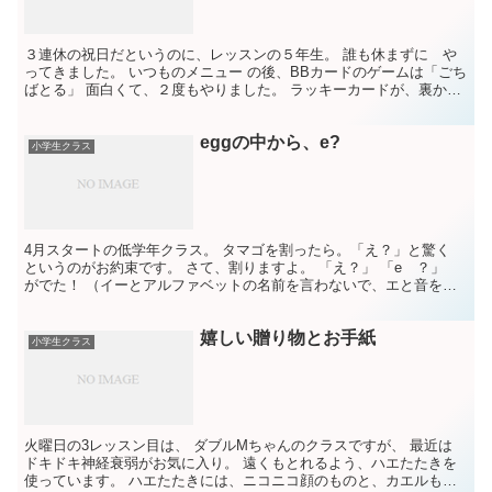
３連休の祝日だというのに、レッスンの５年生。 誰も休まずに や
ってきました。 いつものメニュー の後、BBカードのゲームは「ごち
ばとる」 面白くて、２度もやりました。 ラッキーカードが、裏から
見ても微妙な色の違いで分かってしまうのが 課題で...
eggの中から、e?
小学生クラス
4月スタートの低学年クラス。 タマゴを割ったら。「え？」と驚く
というのがお約束です。 さて、割りますよ。 「え？」 「e ？」
がでた！ （イーとアルファベットの名前を言わないで、エと音を言
います） この おっきなタマゴも。。。。 e !...
嬉しい贈り物とお手紙
小学生クラス
火曜日の3レッスン目は、 ダブルMちゃんのクラスですが、 最近は
ドキドキ神経衰弱がお気に入り。 遠くもとれるよう、ハエたたきを
使っています。 ハエたたきには、ニコニコ顔のものと、カエルもあ