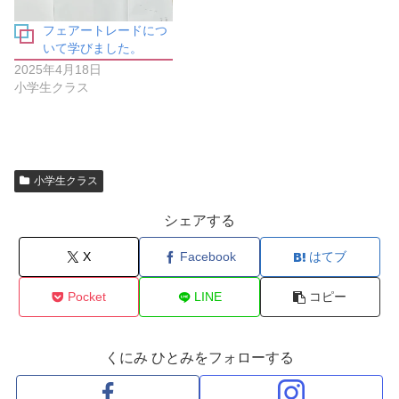
新
開
し
き
い
ま
フェアートレードにつ
ウ
す
ィ
)
いて学びました。
ン
ド
2025年4月18日
ウ
小学生クラス
で
開
き
ま
す
)
小学生クラス
シェアする
X
Facebook
はてブ
Pocket
LINE
コピー
くにみ ひとみをフォローする