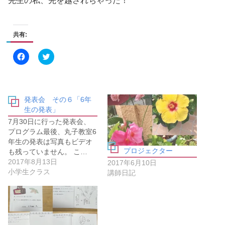
先生の私、先を越されちゃった！
共有:
F
ク
a
リ
c
ッ
e
ク
b
し
o
て
o
T
発表会 その６「6年
k
w
で
i
生の発表」
共
t
有
t
7月30日に行った発表会、
す
e
プログラム最後、丸子教室6
る
r
に
で
年生の発表は写真もビデオ
は
共
プロジェクター
も残っていません。 こ…
ク
有
リ
(
2017年8月13日
2017年6月10日
ッ
新
小学生クラス
ク
し
講師日記
し
い
て
ウ
く
ィ
だ
ン
さ
ド
い
ウ
(
で