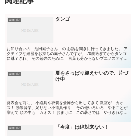
関連記事
タンゴ
講師日記
お知り合いの 池田庭子さん の お話を聞きに行ってきました。 ア
クティブな経歴をお持ちの庭子さんですが、 70歳過ぎてからタンゴ
に魅了され、 その勉強のために、 言葉も分からないブエノスアイレ
スに 単身で90日行っていらしたのです！ タンゴ...
夏をさっぱり迎えたいので、片づ
講師日記
け中
発表会を前に、 小道具や衣装を倉庫から出してきて 教室が カオ
ス！ 効果音楽、足りない小道具作り、 その他いろいろ やることが
増えて 頭の中も カオス！ おまけに この暑さでは やりきれない
ので、 先ず、クーラーをかけて 教室を片付けていま...
「今度」は絶対来ない！
講師日記