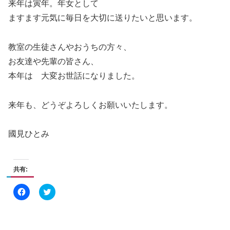
来年は寅年。年女として
ますます元気に毎日を大切に送りたいと思います。
教室の生徒さんやおうちの方々、
お友達や先輩の皆さん、
本年は 大変お世話になりました。
来年も、どうぞよろしくお願いいたします。
國見ひとみ
共有:
F
ク
a
リ
c
ッ
e
ク
b
し
o
て