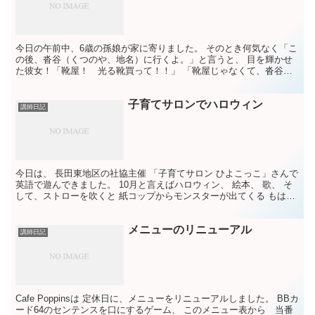
今日の午前中、6歳の孫娘が家に寄りました。 そのとき何気なく「こ
の後、沓谷（くつのや、地名）に行くよ。」と言うと、 目を輝かせ
た彼女！「靴屋！ 光る靴買って！！」 「靴屋じゃなくて、沓谷。
町の名前。」 彼女は、もうすぐやってくる運動会で、 ...
子育てサロンでハロウィン
講師日記
今日は、 長田東地区の社協主催 「子育てサロン ひよこっこ」さんで
英語で遊んできました。 10月と言えばハロウィン、 絵本、 歌、 そ
して、ストローを吹くと 紙コップからモンスターが出てくる もはや
定番のアクティビティー ベビーちゃんが小...
メニューのリニューアル
講師日記
Cafe Poppinsは 定休日に、メニューをリニューアルしました。 BBカ
ード64のセンテンスを口にするゲーム、 このメニュー表から 当番