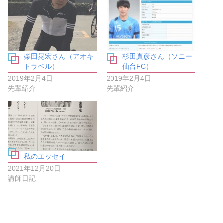
o
T
k
w
で
i
共
t
有
t
す
e
る
r
に
で
は
共
柴田晃宏さん（アオキ
杉田真彦さん（ソニー
ク
有
リ
(
トラベル）
仙台FC）
ッ
新
ク
し
2019年2月4日
2019年2月4日
し
い
先輩紹介
先輩紹介
て
ウ
く
ィ
だ
ン
さ
ド
い
ウ
(
で
新
開
し
き
い
ま
ウ
す
ィ
)
私のエッセイ
ン
ド
2021年12月20日
ウ
講師日記
で
開
き
ま
す
)