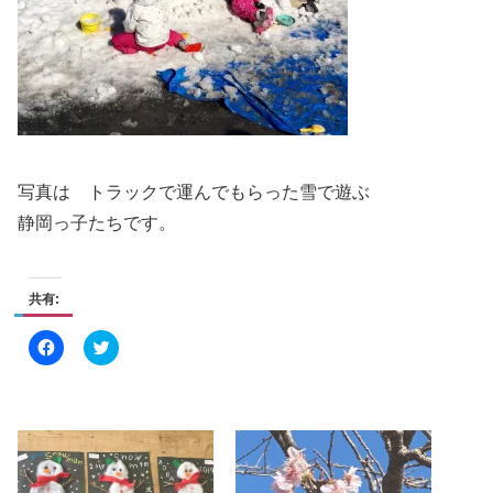
写真は トラックで運んでもらった雪で遊ぶ
静岡っ子たちです。
共有:
F
ク
a
リ
c
ッ
e
ク
b
し
o
て
o
T
k
w
で
i
共
t
有
t