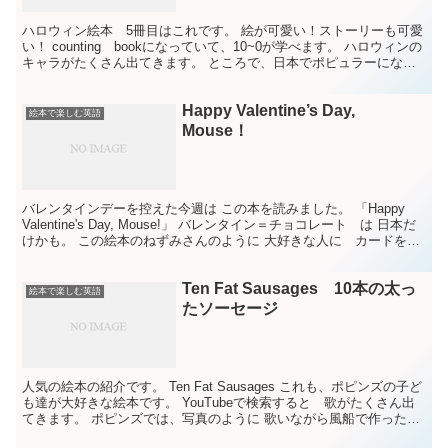
ハロウィン絵本 5冊目はこれです。 絵が可愛い！ストーリーも可愛
い！ counting bookになっていて、10~0が学べます。 ハロウィンの
キャラがたくさん出てきます。 ところで、日本でポピュラーになっ
たハロウィン。 今朝のTVでも ど...
Happy Valentine’s Day,
絵本で楽しむ英語
Mouse！
バレンタインデーを控えた今週は この本を読みました。 「Happy
Valentine's Day, Mouse!」 バレンタイン＝チョコレート は 日本だ
けかも。 この絵本のねずみさんのように 大好きな人に カードを書
いたりするんだよ。 ...
Ten Fat Sausages 10本の太っ
絵本で楽しむ英語
たソーセージ
人気の絵本の紹介です。 Ten Fat Sausages これも、ポピンズの子ど
も達が大好きな絵本です。 YouTubeで検索すると 歌がたくさん出
てきます。 ポピンズでは、写真のように 歌いながら風船で作ったソ
ーセージを破裂させたり、 フ...