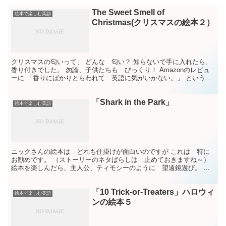
The Sweet Smell of
絵本で楽しむ英語
Christmas(クリスマスの絵本２）
クリスマスの匂いって、 どんな 匂い？ 知らないで手に入れたら、
香り付きでした。 勿論、子供たちも びっくり！ Amazonのレビュ
ーに 「香りにばかりとらわれて 英語に気がいかない。」 というの
がありました。 「英語を学んで欲しい」という...
「Shark in the Park」
絵本で楽しむ英語
ニックさんの絵本は どれも仕掛けが面白いのですが これは 特に
お勧めです。 （ストーリーのネタばらしは 止めておきますね～）
絵本を楽しんだら、主人公、ティモシーのように 望遠鏡遊び。 ラ
ップなどの芯で望遠鏡を作って、きれいに飾りました。 ...
「10 Trick-or-Treaters」ハロウィ
絵本で楽しむ英語
ンの絵本５