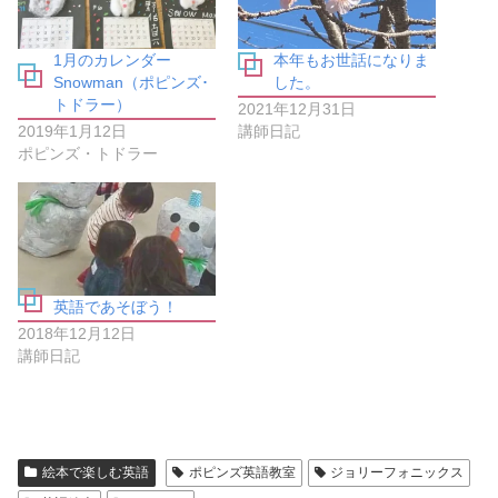
す
e
る
r
に
で
は
共
1月のカレンダー
本年もお世話になりま
ク
有
リ
(
Snowman（ポピンズ･
した。
ッ
新
トドラー）
ク
し
2021年12月31日
し
い
2019年1月12日
講師日記
て
ウ
く
ィ
ポピンズ・トドラー
だ
ン
さ
ド
い
ウ
(
で
新
開
し
き
い
ま
ウ
す
ィ
)
ン
英語であそぼう！
ド
ウ
2018年12月12日
で
開
講師日記
き
ま
す
)
絵本で楽しむ英語
ポピンズ英語教室
ジョリーフォニックス