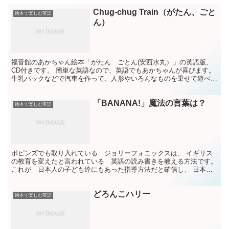
Chug-chug Train（がたん、ごと
絵本で楽しむ英語
ん）
福音館のあかちゃん絵本「がたん ごとん(安西水丸）」の英語版、
CD付きです。 簡単な英語なので、英語でもあかちゃんが喜びます。
牛乳パックなどで汽車を作って、人形やいろんなものを乗せて遊べま
すね。
「BANANA!」魔法の言葉は？
絵本で楽しむ英語
ポピンズでも取り入れている ジョリーフォニックスは、 イギリス
の教育を変えたと言われている 英語の読み書きを教える方法です。
これが 日本人の子ども達にもあった指導方法だと確信し、 日本へ
広めるために尽力なさっている 山下桂世子先生、 先生...
どろんこハリー
絵本で楽しむ英語