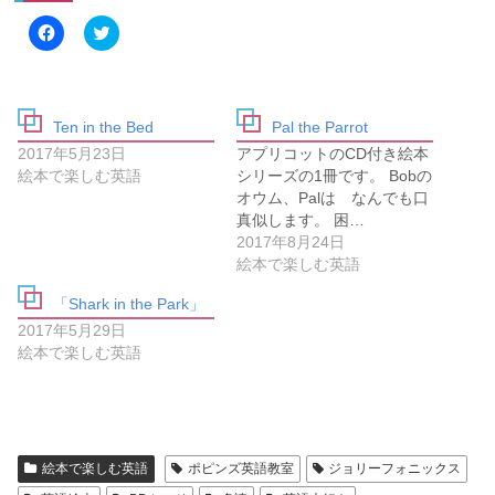
F
ク
a
リ
c
ッ
e
ク
b
し
o
て
o
T
Ten in the Bed
Pal the Parrot
k
w
で
i
2017年5月23日
アプリコットのCD付き絵本
共
t
有
t
絵本で楽しむ英語
シリーズの1冊です。 Bobの
す
e
オウム、Palは なんでも口
る
r
に
で
真似します。 困…
は
共
2017年8月24日
ク
有
リ
(
絵本で楽しむ英語
ッ
新
ク
し
し
い
「Shark in the Park」
て
ウ
2017年5月29日
く
ィ
だ
ン
絵本で楽しむ英語
さ
ド
い
ウ
(
で
新
開
し
き
い
ま
ウ
す
ィ
)
絵本で楽しむ英語
ポピンズ英語教室
ジョリーフォニックス
ン
ド