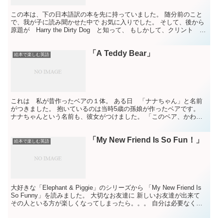
この本は、下の日本語訳の本を先に持っていました。 随分前のこと
で、我が子に読み聞かせた中で お気に入りでした。 そして、後から
原題が Harry the Dirty Dog と知って、 もしかして、クリント イ
ーストウッドの 「ダーティー...
「A Teddy Bear」
絵本で楽しむ英語
これは 私が昔作ったベアの１体。 ある日 「ナナちゃん」と名前
がつきました。 抱いているのは当時5歳の孫娘が作ったベアです。
ナナちゃんという名前も、彼女がつけました。 「このベア、かわい
いね。」と言うので 「ばあばが 作ったんだよ。」と作...
「My New Friend Is So Fun！」
絵本で楽しむ英語
大好きな「Elephant & Piggie」のシリーズから 「My New Friend Is
So Funny」を読みました。 大切なお友達に 新しいお友達が出来て
その人といる方が楽しくなってしまったら。。。 自分は必要なくな
る！？！...