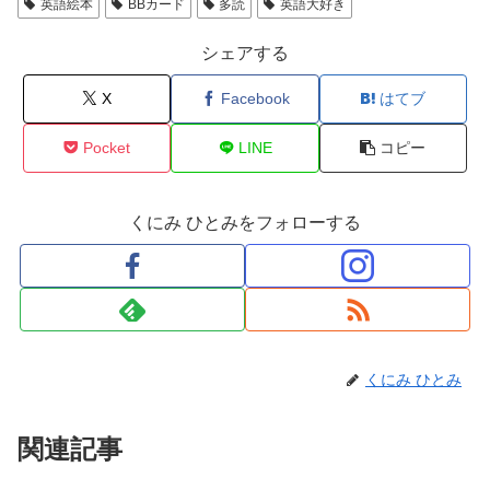
英語絵本
BBカード
多読
英語大好き
ウ
で
開
き
シェアする
ま
す
)
X
Facebook
はてブ
Pocket
LINE
コピー
くにみ ひとみをフォローする
くにみ ひとみ
関連記事