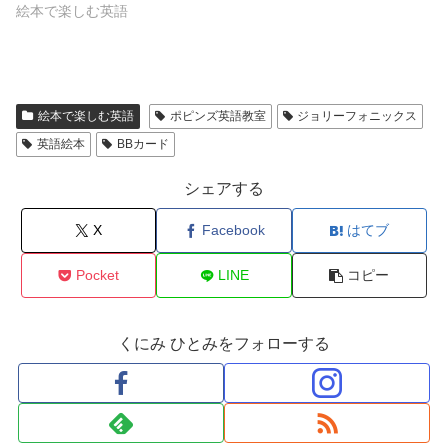
き
絵本で楽しむ英語
ま
す
)
絵本で楽しむ英語
ポピンズ英語教室
ジョリーフォニックス
英語絵本
BBカード
シェアする
X
Facebook
はてブ
Pocket
LINE
コピー
くにみ ひとみをフォローする