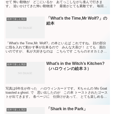
せて 怖い動物が どこにいるか あてっこしながら進んで行きま
す。 追いかけてきた怖い動物達？ 最後がとても素敵です。 毎回の
ように「あれ、読んで！」と言うので ある時 いたずら...
「What’s the Time,Mr Wolf?」の
絵本で楽しむ英語
絵本
「What's the Time,Mr. Wolf?」の本といえば これですね。 顔の部分
に指を入れて動かす事が出来るので みんな大喜び！ とても 面白
いのですが、 私が大好きなのは こちらです こちらのオオカミさん
は、ご飯の時、読者に向っ...
What’s in the Witch’s Kitchen?
絵本で楽しむ英語
（ハロウィンの絵本３）
写真は6年生が作った ハロウィンカードです。 Kちゃんの Ms Goat
toasted a ghost. で 思い出したのが この本 トーストされたゴース
トが出てきます。 各ページに 仕掛けがあって、 とても楽しめる絵
本です。
「Shark in the Park」
絵本で楽しむ英語