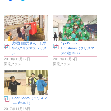
c
ッ
e
ク
b
し
o
て
o
T
k
w
で
i
共
t
有
t
す
e
る
r
に
で
は
共
火曜日園児さん、低学
Spot’s First
ク
有
リ
(
年のクリスマスレッス
Christmas（クリスマ
ッ
新
ン
スの絵本８）
ク
し
し
い
2019年12月17日
2017年12月5日
て
ウ
く
ィ
園児クラス
園児クラス
だ
ン
さ
ド
い
ウ
(
で
新
開
し
き
い
ま
ウ
す
ィ
)
ン
Dear Santa（クリスマ
ド
ウ
スの絵本 1）
で
開
2017年11月18日