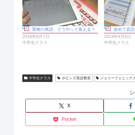
す
e
る
r
に
で
は
共
ク
有
リ
(
ッ
新
ク
し
英検の単語、どうやって覚える？
改めて音読
し
い
て
ウ
2018年8月7日
2019年9月5日
く
ィ
中学生クラス
中学生クラス
だ
ン
さ
ド
い
ウ
(
で
新
開
し
き
い
ま
ウ
す
ィ
)
中学生クラス
ポピンズ英語教室
ジョリーフォニック
ン
ド
ウ
で
シ
開
き
ま
X
す
)
Pocket