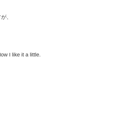
すが、
 I like it a little.