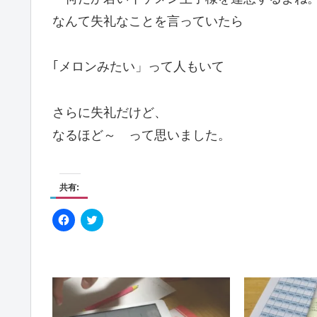
なんて失礼なことを言っていたら
｢メロンみたい」って人もいて
さらに失礼だけど、
なるほど～ って思いました。
共有:
F
ク
a
リ
c
ッ
e
ク
b
し
o
て
o
T
k
w
で
i
共
t
有
t