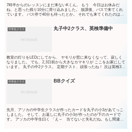
7時半からのレッスンにまだ来ないKくん。 もう 今日はお休みだ
ね、と思った残り10分に滑り込みました。 放課後、バスで来てくれ
ています。 バス停で40分も待ったとか。 それでも来てくれたのは、
私が「あのTシャツの写真が撮りたいから、また着...
丸子中2クラス、英検準備中
中学生クラス
教室の灯りをLEDにしてから、 ヤモリが窓に来なくなって、寂しく
なりました。 でも、2,3日前から大きなカマキリが ここをお家にして
います。 丸子の中2クラス。 定期テスト、頑張ったね！ 次は英検3級
に挑戦します。 「感で当ててる。」と言っ...
BBクイズ
中学生クラス
先月、アソカの中学生クラスが作ったカードを丸子の小3があてっこ
しました。 そして、お返しに丸子の小3が作ったのが下のカードで
す。 アソカの中学生曰く 「え～ 当てないと失礼だね。もし間違え
ても、みんな当てたって伝えてね。」 やさしいね～～ ...