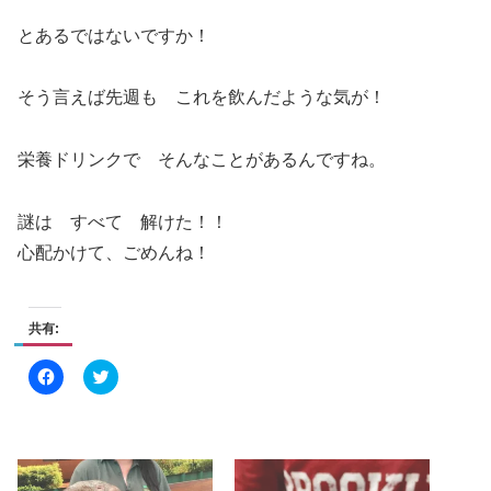
とあるではないですか！
そう言えば先週も これを飲んだような気が！
栄養ドリンクで そんなことがあるんですね。
謎は すべて 解けた！！
心配かけて、ごめんね！
共有:
F
ク
a
リ
c
ッ
e
ク
b
し
o
て
o
T
k
w
で
i