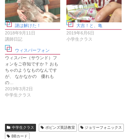
共
t
有
t
す
e
る
r
に
で
は
共
謎は解けた！
大吉！と、亀
ク
有
リ
(
2018年9月11日
2019年6月6日
ッ
新
ク
し
講師日記
小学生クラス
し
い
て
ウ
ウィスパーフォン
く
ィ
だ
ン
ウィスパー（サウンド）フ
さ
ド
い
ウ
ォンをご存知ですか？ おも
(
で
ちゃのようなものなんです
新
開
し
き
が、 なかなかの 優れも
い
ま
の…
ウ
す
ィ
)
2019年3月2日
ン
中学生クラス
ド
ウ
で
開
き
ま
す
)
中学生クラス
ポピンズ英語教室
ジョリーフォニックス
BBカード