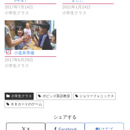
3年生）
ました
ッ
新
ク
し
2017年7月14日
2021年1月24日
し
い
小学生クラス
小学生クラス
て
ウ
く
ィ
だ
ン
さ
ド
い
ウ
(
で
新
開
し
き
い
ま
ウ
す
ィ
)
小道具準備
ン
ド
2017年6月29日
ウ
小学生クラス
で
開
き
ま
す
)
小学生クラス
ポピンズ英語教室
ジョリーフォニックス
ＢＢカードのゲーム
シェアする
X
Facebook
はてブ