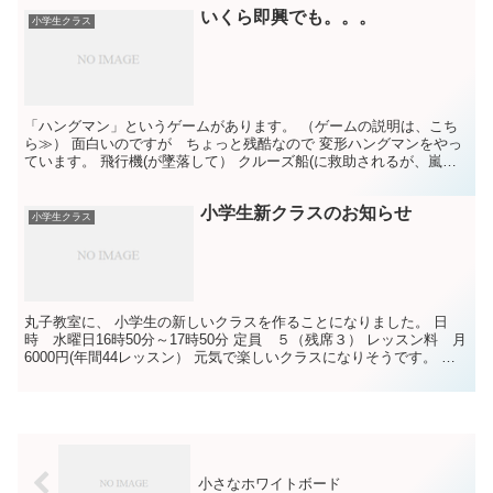
いくら即興でも。。。
小学生クラス
「ハングマン」というゲームがあります。 （ゲームの説明は、こち
ら≫） 面白いのですが ちょっと残酷なので 変形ハングマンをやっ
ています。 飛行機(が墜落して） クルーズ船(に救助されるが、嵐に
遭い） 救命ボートーいかだー無人島ーカモメの背 ...
小学生新クラスのお知らせ
小学生クラス
丸子教室に、 小学生の新しいクラスを作ることになりました。 日
時 水曜日16時50分～17時50分 定員 ５（残席３） レッスン料 月
6000円(年間44レッスン） 元気で楽しいクラスになりそうです。 詳
しくは お気軽にお問い合わせください...
小さなホワイトボード