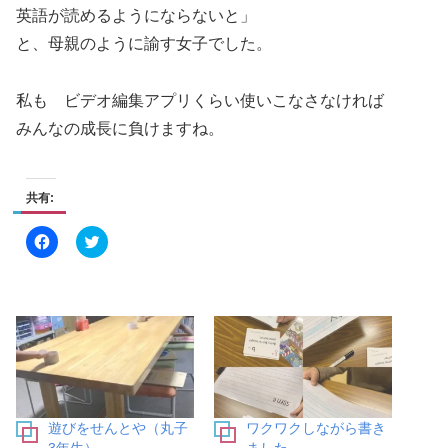
英語が読めるようにならないと」
と、母親のように諭す女子でした。
私も ビデオ編集アプリくらい使いこなさなければ
みんなの成長に負けますね。
共有:
F
ク
a
リ
c
ッ
e
ク
b
し
o
て
o
T
k
w
で
i
共
t
有
t
す
e
る
r
に
で
は
共
遊びをせんとや（丸子
ワクワクしながら書き
ク
有
リ
(