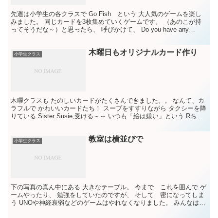
先週は小学生の各クラスで Go Fish という 大人気のゲームを楽し
みました。 同じカードを3枚集めていくゲームです。 （あのこが持
ってそうだな～）と思ったら、 呼びかけて、 Do you have any
(cards of) に続けて...
木曜日もオリジナルカード作り
小学生クラス
木曜クラスも たのしいカードがたくさんできました。。 なんて、カ
ラフルで かわいいカードたち！ スープをすすりながら タクシーを降
りている Sister Susie,受ける～～ いつも「絵は嫌い」という Rちゃ
んも カエルさんの絵、とっても...
教室は横並びで
小学生クラス
下の写真の真ん中にある 大きなテーブル。 今まで これを囲んで ゲ
ームやったり、 勉強をしていたのですが、 そして 密になってしま
う UNOや神経衰弱などのゲームはやれなくなりました。 みんなは
席に着いたまま 先生が、ポケットボードにカー...