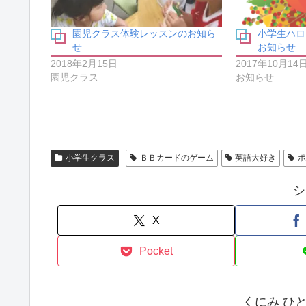
ク
有
リ
(
ッ
新
ク
し
園児クラス体験レッスンのお知ら
小学生ハロ
し
い
せ
お知らせ
て
ウ
く
ィ
2018年2月15日
2017年10月14
だ
ン
さ
ド
園児クラス
お知らせ
い
ウ
(
で
新
開
し
き
い
ま
ウ
す
ィ
)
ン
ド
小学生クラス
ＢＢカードのゲーム
英語大好き
ウ
で
開
シ
き
ま
す
)
X
Pocket
くにみ ひ