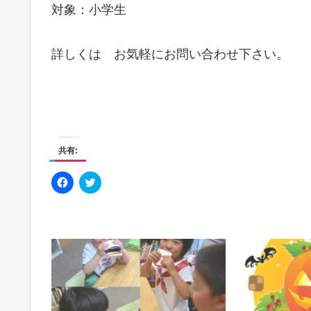
対象：小学生
詳しくは お気軽にお問い合わせ下さい。
共有:
F
ク
a
リ
c
ッ
e
ク
b
し
o
て
o
T
k
w
で
i
共
t
有
t
す
e
る
r
に
で
は
共