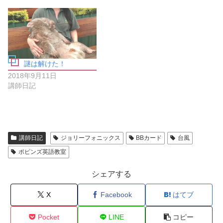
し
い
て
ウ
く
ィ
だ
ン
さ
ド
い
ウ
(
で
新
開
し
き
い
ま
謎は解けた！
ウ
す
ィ
)
2018年9月11日
ン
ド
講師日記
ウ
で
開
き
ま
す
)
講師日記
ジョリーフォニックス
BBカード
台風
ポピンズ英語教室
シェアする
X
Facebook
はてブ
Pocket
LINE
コピー