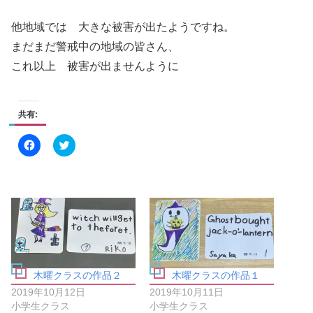
他地域では 大きな被害が出たようですね。
まだまだ警戒中の地域の皆さん、
これ以上 被害が出ませんように
共有:
F
ク
a
リ
c
ッ
e
ク
b
し
o
て
o
T
k
w
で
i
共
t
有
t
す
e
る
r
に
で
は
共
木曜クラスの作品２
木曜クラスの作品１
ク
有
リ
(
2019年10月12日
2019年10月11日
ッ
新
ク
し
小学生クラス
小学生クラス