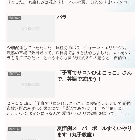
りました。 お楽しみは花よりも ハスの実。 ほんのり甘いレンコン
風味のナッツといえばいいでしょうか。 おいしかったな...
バラ
講師日記
今朝配達していただいた 鉢植えのバラ、クィーン・エリザベス。
農協の市場で数日迷って、昨日育てようと決心しました。 いつかバ
ラも育ててみたい という小さな夢 物理的条件の悪さと、自信のな
さから 棚上げしてきましたが、 せっかく すぐ手に入る...
「子育てサロンひよこっこ」さん
講師日記
で、英語で遊ぼう！
２月１３日は 「子育てサロンひよこっこ」にお招きいただいて 静岡
市駿河区のみずほ公民館にて 「英語であそぼう！」を開催しまし
た。 バレンタインにちなんで 愛情たっぷりの2曲 を歌って、 く ハ
ートのキャタピラーカードを作りました。 その様子...
夏恒例スーパーボールすくいやり
講師日記
ます（丸子教室）