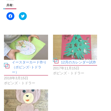
共有:
F
ク
a
リ
c
ッ
e
ク
b
し
o
て
o
T
k
w
で
i
共
t
有
t
す
e
る
r
に
で
は
共
イースターカード作り
12月のカレンダー試作
ク
有
リ
(
（ポピンズ･トドラ
2017年11月15日
ッ
新
ー）
ク
し
ポピンズ・トドラー
し
い
2018年3月15日
て
ウ
く
ィ
ポピンズ・トドラー
だ
ン
さ
ド
い
ウ
(
で
新
開
し
き
い
ま
ウ
す