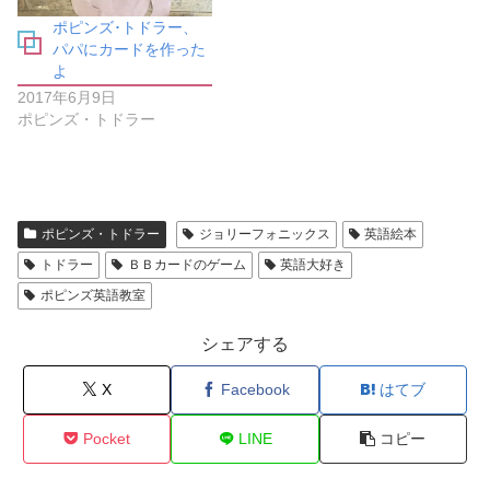
ィ
)
ン
ポピンズ･トドラー、
ド
ウ
パパにカードを作った
で
よ
開
き
2017年6月9日
ま
す
ポピンズ・トドラー
)
ポピンズ・トドラー
ジョリーフォニックス
英語絵本
トドラー
ＢＢカードのゲーム
英語大好き
ポピンズ英語教室
シェアする
X
Facebook
はてブ
Pocket
LINE
コピー