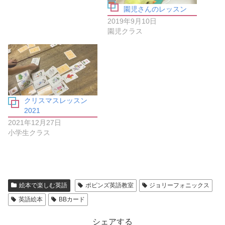
は
共
園児さんのレッスン
ク
有
リ
(
2019年9月10日
ッ
新
ク
し
園児クラス
し
い
て
ウ
く
ィ
だ
ン
さ
ド
い
ウ
(
で
新
開
し
き
い
ま
クリスマスレッスン
ウ
す
ィ
)
2021
ン
ド
2021年12月27日
ウ
小学生クラス
で
開
き
ま
す
)
絵本で楽しむ英語
ポピンズ英語教室
ジョリーフォニックス
英語絵本
BBカード
シェアする