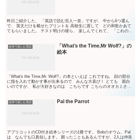
昨日ご紹介した、 「英語で読む百人一首」ですが、 中から6つ選ん
で、 英文だけを載せたプリントを 高校生に渡して どの和歌かあて
てもらいました。 テスト明けの彼ら、 楽しんでくれて、 「これのカ
ルタがあったらね～～」という話になりました。 ...
「What’s the Time,Mr Wolf?」の
絵本で楽しむ英語
絵本
「What's the Time,Mr. Wolf?」の本といえば これですね。 顔の部分
に指を入れて動かす事が出来るので みんな大喜び！ とても 面白
いのですが、 私が大好きなのは こちらです こちらのオオカミさん
は、ご飯の時、読者に向っ...
Pal the Parrot
絵本で楽しむ英語
アプリコットのCD付き絵本シリーズの1冊です。 Bobのオウム、Pal
は なんでも口真似します。 困ったこともあるんですが、2人は仲良