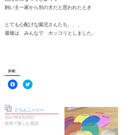
飼い主一家から別の犬だと思われたとき
とても心配げな園児さんたち、、、
最後は みんなで ホッコリとしました。
共有:
F
ク
a
リ
c
ッ
e
ク
b
し
o
て
o
T
どろんこハリー
k
w
で
i
2017年6月20日
共
t
有
t
絵本で楽しむ英語
す
e
る
r
に
で