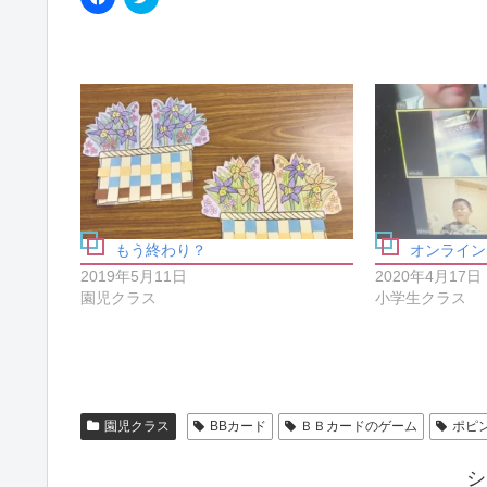
a
リ
c
ッ
e
ク
b
し
o
て
o
T
k
w
で
i
共
t
有
t
す
e
る
r
に
で
は
共
ク
有
リ
(
ッ
新
ク
し
もう終わり？
オンライン
し
い
て
ウ
2019年5月11日
2020年4月17日
く
ィ
園児クラス
小学生クラス
だ
ン
さ
ド
い
ウ
(
で
新
開
し
き
い
ま
ウ
す
ィ
)
園児クラス
BBカード
ＢＢカードのゲーム
ポピ
ン
ド
ウ
で
シ