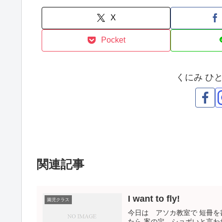
開
き
ま
X
す
)
Pocket
くにみ ひ
関連記事
I want to fly!
園児クラス
今日は アソカ教室で 短冊を
たら 案の定、ショボいと言わ