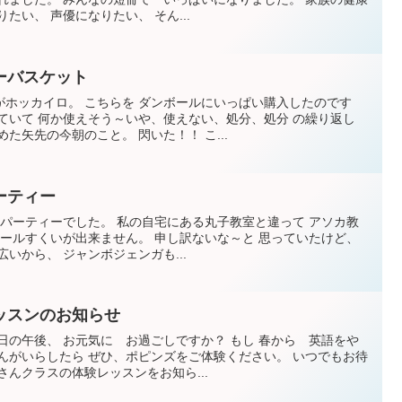
たい、 声優になりたい、 そん...
ーバスケット
ホッカイロ。 こちらを ダンボールにいっぱい購入したのです
ていて 何か使えそう～いや、使えない、処分、処分 の繰り返し
た矢先の今朝のこと。 閃いた！！ こ...
ーティー
ーパーティーでした。 私の自宅にある丸子教室と違って アソカ教
ボールすくいが出来ません。 申し訳ないな～と 思っていたけど、
いから、 ジャンボジェンガも...
ッスンのお知らせ
日の午後、 お元気に お過ごしですか？ もし 春から 英語をや
んがいらしたら ぜひ、ポピンズをご体験ください。 いつでもお待
さんクラスの体験レッスンをお知ら...