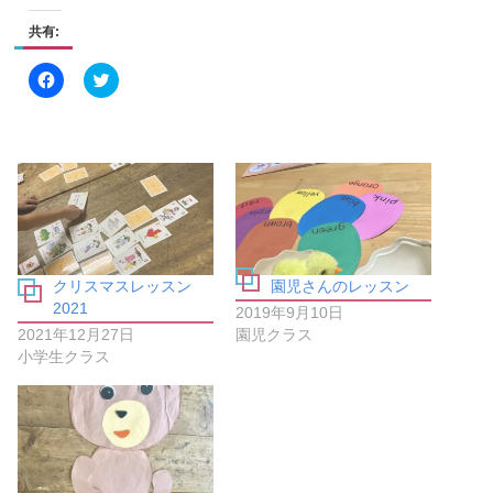
共有:
F
ク
a
リ
c
ッ
e
ク
b
し
o
て
o
T
k
w
で
i
共
t
有
t
す
e
る
r
に
で
は
共
クリスマスレッスン
園児さんのレッスン
ク
有
リ
(
2021
2019年9月10日
ッ
新
ク
し
2021年12月27日
園児クラス
し
い
小学生クラス
て
ウ
く
ィ
だ
ン
さ
ド
い
ウ
(
で
新
開
し
き
い
ま
ウ
す