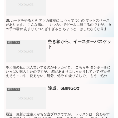
BBカードをやるとき アソカ教室には うってつけの マットスペース
があります。 こんな風に、 くつろいでゲームに興じるのですが、 女
の子の場合 あまりくつろぎすぎると ちょっと はしたなくなりま
す。 男女差別みたいなこと言いたくないけど 今...
空き箱から、イースターバスケッ
園児クラス
ト
冷え性の私が大人買いするのがホッカイロ。 こちらを ダンボールに
いっぱい購入したのですが、 箱があまりにしっかりしていて 何か使
えそう～いや、使えない、処分、処分 の繰り返しで、 もう 処分し
よう！と決めた矢先の今朝のこと。 閃いた！！ こ...
達成、6BINGO❣️
園児クラス
最近 更新が途絶えがちな当ブログですが、 レッスンは 変わらず