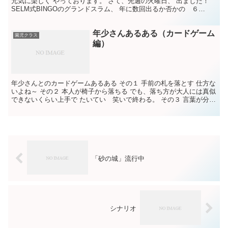
元気に楽しく やっております。 さて、先週の火曜日、 出ました！
SELM式BINGOのグランドスラム、 年に数回出るか否かの ６
BINGO! このどや顔を 半分ですが、見てくだ...
年少さんあるある（カードゲーム
園児クラス
編）
年少さんとのカードゲームあるある その１ 手前の札を落とす 仕方な
いよね～ その２ 本人が椅子から落ちる でも、落ち方が大人には真似
できないくらい上手で たいてい 笑いで終わる。 その３ 言葉が分か
らない！ 私、 時々 年少さんが何を言いた...
「砂の城」流行中
シナリオ