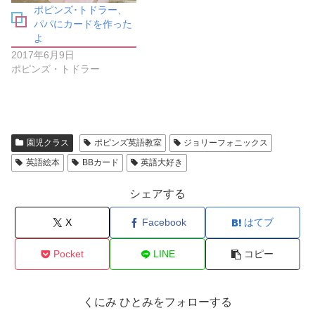
ィ
)
ポピンズ･トドラー、
ン
パパにカードを作った
ド
ウ
よ
で
開
2017年6月9日
き
ポピンズ・トドラー
ま
す
)
園児クラス
ポピンズ英語教室
ジョリーフォニックス
英語絵本
BBカード
英語大好き
シェアする
X
Facebook
はてブ
Pocket
LINE
コピー
くにみ ひとみをフォローする