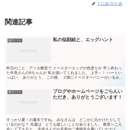
くにみ ひとみ
関連記事
私の似顔絵と、エッグハント
園児クラス
昨日のこと、アソカ教室で イースターエッグの色塗りが 早く終わっ
た年長さんのAちゃんが 私を描いてくれました。 上手～！ ハートい
っぱい、 ありがとう。 この後、 ２階にイースターバニーがいるみた
い！ なんて 見え透いた しかも 去年と同じ...
ブログやホームページをごらんい
園児クラス
ただき、ありがとうございます！
すっかり夏！の週末ですね。 みなさんは どこかに出かけたりして
いるのかな？ 先週は とても嬉しいことがありました。 教室へご入
会して下さると、 生徒さんのお名前やご連絡先を書いていただくの