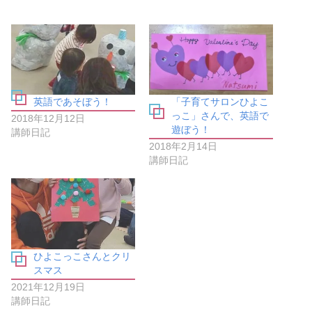
b
し
o
て
o
T
k
w
で
i
共
t
有
t
す
e
る
r
に
で
は
共
英語であそぼう！
「子育てサロンひよこ
ク
有
リ
(
っこ」さんで、英語で
2018年12月12日
ッ
新
遊ぼう！
ク
し
講師日記
し
い
2018年2月14日
て
ウ
く
ィ
講師日記
だ
ン
さ
ド
い
ウ
(
で
新
開
し
き
い
ま
ウ
す
ィ
)
ン
ひよこっこさんとクリ
ド
ウ
スマス
で
開
2021年12月19日
き
講師日記
ま