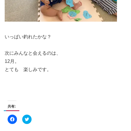
いっぱい釣れたかな？
次にみんなと会えるのは、
12月。
とても 楽しみです。
共有:
F
ク
a
リ
c
ッ
e
ク