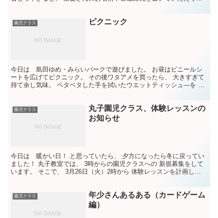
ですが そのシートに 「入会を決められた きっかけは...
ピクニック
園児クラス
今日は 島田ゆめ・みらいパークで遊びました。 お昼はビニールシ
ートを広げてピクニック。 その後ワタアメを買ったら、 大きすぎて
持て余し気味。 ベタベタした手を拭いたウエットティッシュ―を シ
ートの隅に置いたら、 すぐにアリさんが やってきま...
丸子園児クラス、体験レッスンの
園児クラス
お知らせ
今日は 暖かい日！ と思っていたら、 夕方になったら冬に戻ってい
ました！ 丸子教室では、 3時からの園児クラスへの 新規募集をして
います。 そこで、 3月26日（火）2時から 体験レッスンを計画しま
した。 新年少さん お２組がご参加ください...
年少さんあるある（カードゲーム
園児クラス
編）