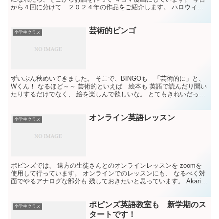
から４回に分けて ２０２４年の作品をご紹介します。 ハロウィン
気分を味わってくださいね！ 先ず、１作品目は ３年生...
芸術的ビンゴ
小学生クラス
ずいぶん秋めいてきました。 そこで、BINGOも 「芸術的に」と、
Wくん！ なるほど～～ 芸術的といえば 絵本も 英語で読んだり聞い
たりするだけでなく、 絵を楽しんで欲しいな。 とてもきれいだった
り、何かが隠れていたり 楽しいよ～～ 高学年...
オンライン英語レッスン
小学生クラス
ポピンズでは、 遠方の生徒さんとのオンラインレッスンを zoomを
使用して行っています。 オンラインでのレッスンにも、 なるべく対
面でやるアナログな部分も 残しておきたいと思っています。 Akariち
ゃんの 新年の抱負（New Year’s...
ポピンズ英語教室も 新学期のス
小学生クラス
タートです！