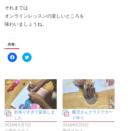
それまでは
オンラインレッスンの楽しいところを
味わいましょうね。
共有:
F
ク
a
リ
c
ッ
e
ク
b
し
o
て
o
T
k
w
で
i
共
t
有
t
す
e
る
r
に
で
は
共
欲張りすぎて延長しま
園児さんクラスでカー
ク
有
リ
(
した
ド作り
ッ
新
ク
し
2018年5月7日
2018年5月8日
し
い
小学生クラス
園児クラス