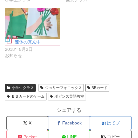
て
ウ
く
ィ
だ
ン
さ
ド
い
ウ
(
で
新
開
し
き
い
ま
ウ
す
ィ
)
連休の真ん中
ン
ド
2018年5月2日
ウ
お知らせ
で
開
き
ま
す
)
小学生クラス
ジョリーフォニックス
BBカード
ＢＢカードのゲーム
ポピンズ英語教室
シェアする
X
Facebook
はてブ
Pocket
LINE
コピー