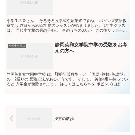
小学生の皆さん、 そろそろ入学式や始業式ですね。 ポピンズ英語教
室でも 昨日から2022年度のレッスンが始まりました。 1年生クラス
は、 同じ小学校の男の子4人、 そのうちの3人が この後サッカーク
ラブへ直行！ という 元気いっぱいのクラス...
静岡英和女学院中学の受験をお考
小学生クラス
えの方へ
静岡英和女学園中学校 は、｢国語･算数型」と 「国語･算数･英語型」
の 2通りの 受験方法があるそうです。 そして、 英検4級を持ってい
ると 入学金が免除されます。 詳しくはこちら≫を ポピンズには 昨
年、一昨年と 夏から勉強を始めて、 1...
夕方の散歩