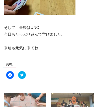
そして 最後はUNO。
今日もたっぷり遊んで学びました。
来週も元気に来てね！！
共有:
F
ク
a
リ
c
ッ
e
ク
b
し
o
て
o
T
k
w
で
i
共
t
有
t