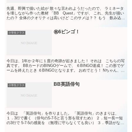
先週、即興で描いた絵が 散々な言われようだったので、 ラミネータ
を壊しながら作った教材 「BB Quest」ですが、 これ、先生が描い
たの？ 全体のクオリティは高いけど このサメは？？ もう 飲み込ん
じゃった後みたい。 と、またまた辛口の6...
㊗️6ビンゴ！
小学生クラス
今日は、1年か２年に１度の奇跡が起きました！ それは こちらの写
真です。 BBカードのBINGOゲームで、 ６BINGO達成！ この形でゲ
ームを終えたとき ６BINGOとなります。 おめでとう！ Nちゃん、
とっても嬉しそう～
BB英語俳句
小学生クラス
今日は 「英語俳句」を作りました。 「英語俳句」のきまりは、
１．3行で書く （俳句の5-7-5と言う形を現すため） ２．短ー長ー短
の3行で 5-7-5の感覚を （無理に守らなくても良い） ３．季語がなく
てもOK と、とても楽なものです。 ...