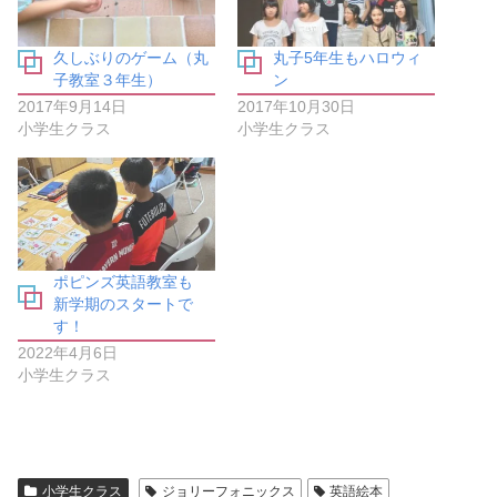
す
e
る
r
に
で
は
共
久しぶりのゲーム（丸
丸子5年生もハロウィ
ク
有
リ
(
子教室３年生）
ン
ッ
新
ク
し
2017年9月14日
2017年10月30日
し
い
小学生クラス
小学生クラス
て
ウ
く
ィ
だ
ン
さ
ド
い
ウ
(
で
新
開
し
き
い
ま
ウ
す
ィ
)
ポピンズ英語教室も
ン
新学期のスタートで
ド
ウ
す！
で
開
2022年4月6日
き
小学生クラス
ま
す
)
小学生クラス
ジョリーフォニックス
英語絵本