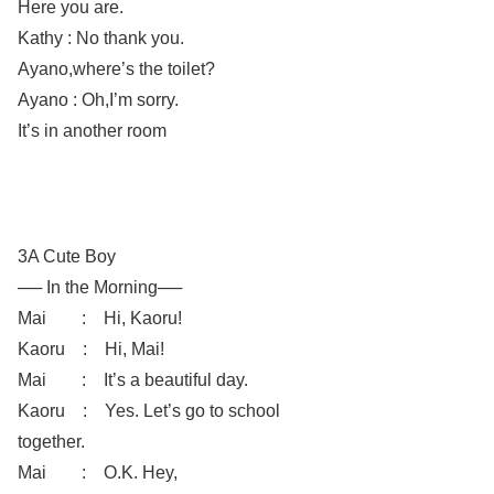
Here you are.
Kathy : No thank you.
Ayano,where’s the toilet?
Ayano : Oh,I’m sorry.
It’s in another room
3A Cute Boy
── In the Morning──
Mai : Hi, Kaoru!
Kaoru : Hi, Mai!
Mai : It’s a beautiful day.
Kaoru : Yes. Let’s go to school
together.
Mai : O.K. Hey,