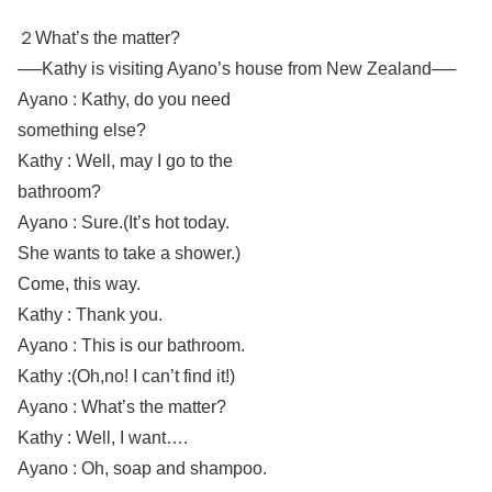
２What’s the matter?
──Kathy is visiting Ayano’s house from New Zealand──
Ayano : Kathy, do you need
something else?
Kathy : Well, may I go to the
bathroom?
Ayano : Sure.(It’s hot today.
She wants to take a shower.)
Come, this way.
Kathy : Thank you.
Ayano : This is our bathroom.
Kathy :(Oh,no! I can’t find it!)
Ayano : What’s the matter?
Kathy : Well, I want….
Ayano : Oh, soap and shampoo.