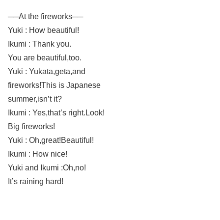
──At the fireworks──
Yuki : How beautiful!
Ikumi : Thank you.
You are beautiful,too.
Yuki : Yukata,geta,and
fireworks!This is Japanese
summer,isn’t it?
Ikumi : Yes,that’s right.Look!
Big fireworks!
Yuki : Oh,great!Beautiful!
Ikumi : How nice!
Yuki and Ikumi :Oh,no!
It’s raining hard!