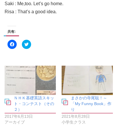
Saki : Me,too. Let’s go home.
Risa : That’s a good idea.
共有:
F
ク
a
リ
c
ッ
e
ク
b
し
o
て
o
T
k
w
で
i
共
t
有
t
す
e
る
r
に
で
は
共
ＮＨＫ基礎英語スキッ
まさかの寺尾聡！～
ク
有
リ
(
ト・コンテスト（その
「My Funny Book」作
ッ
新
２）
り
ク
し
し
い
2017年6月13日
2021年8月28日
て
ウ
く
ィ
アーカイブ
小学生クラス
だ
ン