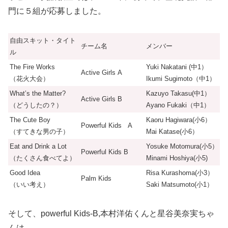
門に５組が応募しました。
自由スキット・タイト
チーム名
メンバー
ル
The Fire Works
Yuki Nakatani (中1）
Active Girls A
（花火大会）
Ikumi Sugimoto（中1）
What’s the Matter?
Kazuyo Takasu(中1）
Active Girls B
（どうしたの？）
Ayano Fukaki（中1）
The Cute Boy
Kaoru Hagiwara(小6）
Powerful Kids A
（すてきな男の子）
Mai Katase(小6）
Eat and Drink a Lot
Yosuke Motomura(小5）
Powerful Kids B
（たくさん食べてよ）
Minami Hoshiya(小5)
Good Idea
Risa Kurashoma(小3）
Palm Kids
（いい考え）
Saki Matsumoto(小1）
そして、powerful Kids-B,本村洋佑くんと星谷美奈実ちゃ
んは、