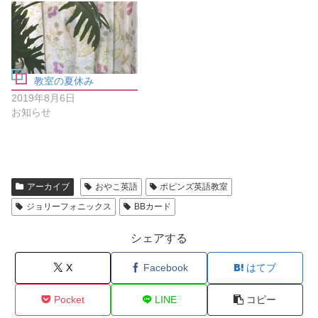
さ
ド
い
ウ
(
で
新
開
し
き
い
ま
ウ
す
ィ
)
ン
教室の夏休み
ド
ウ
2019年8月6日
で
開
お知らせ
き
ま
す
)
アーカイブ
おやこ英語
ポピンズ英語教室
ジョリーフォニックス
BBカード
シェアする
X
Facebook
はてブ
Pocket
LINE
コピー