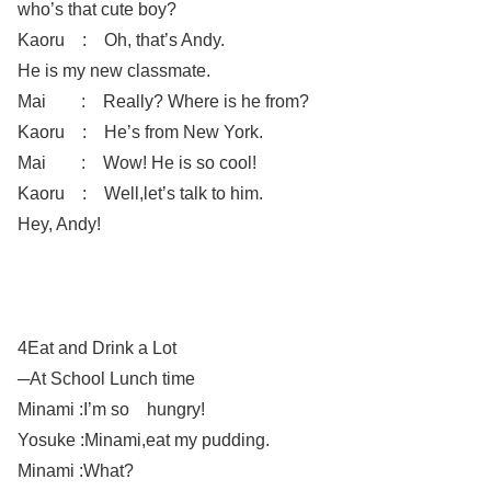
who’s that cute boy?
Kaoru : Oh, that’s Andy.
He is my new classmate.
Mai : Really? Where is he from?
Kaoru : He’s from New York.
Mai : Wow! He is so cool!
Kaoru : Well,let’s talk to him.
Hey, Andy!
4Eat and Drink a Lot
─At School Lunch
time
Minami :I’m so hungry!
Yosuke :Minami,eat my pudding.
Minami :What?