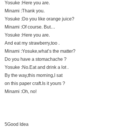
Yosuke :Here you are.
Minami :Thank you.
Yosuke :Do you like orange juice?
Minami :Of course. But…
Yosuke :Here you are.
And eat my strawberry,too .
Minami :Yosuke,what’s the matter?
Do you have a stomachache ?
Yosuke :No.Eat and drink a lot .
By the way,this morning,I sat
on this paper craft.Is it yours ?
Minami :Oh, no!
5Good Idea