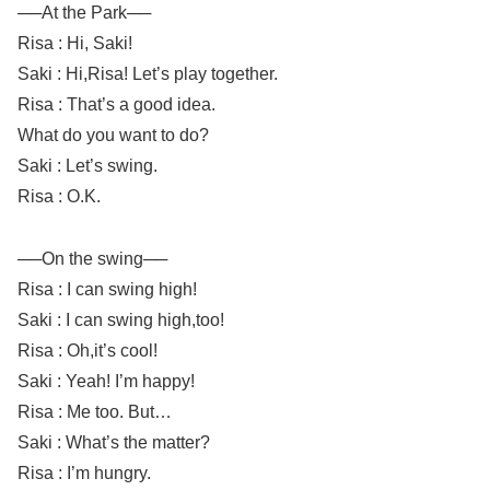
──At the Park──
Risa : Hi, Saki!
Saki : Hi,Risa! Let’s play together.
Risa : That’s a good idea.
What do you want to do?
Saki : Let’s swing.
Risa : O.K.
──On the swing──
Risa : I can swing high!
Saki : I can swing high,too!
Risa : Oh,it’s cool!
Saki : Yeah! I’m happy!
Risa : Me too. But…
Saki : What’s the matter?
Risa : I’m hungry.