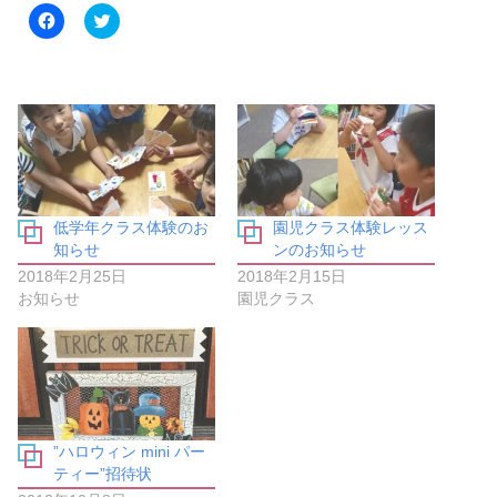
F
ク
a
リ
c
ッ
e
ク
b
し
o
て
o
T
k
w
で
i
共
t
有
t
す
e
る
r
に
で
は
共
低学年クラス体験のお
園児クラス体験レッス
ク
有
リ
(
知らせ
ンのお知らせ
ッ
新
ク
し
2018年2月25日
2018年2月15日
し
い
お知らせ
園児クラス
て
ウ
く
ィ
だ
ン
さ
ド
い
ウ
(
で
新
開
し
き
い
ま
ウ
す
ィ
)
”ハロウィン mini パー
ン
ティー”招待状
ド
ウ