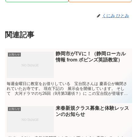
くにみ ひとみ
関連記事
静岡市がTVに！（静岡ローカル
お知らせ
情報 from ポピンズ英語教室）
毎週金曜日に教室をお借りしている 宝台院さんは 慶喜公が幽閉さ
れていたお寺です。 現在下記の 展示会を開催しています。 そし
て 大河ドラマのぢ26回（9月第3週頃？）に この宝台院が登場する
そうです。 又、先日ロケをしていた 「アド街ック天...
来春新規クラス募集と体験レッス
お知らせ
ンのお知らせ